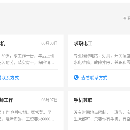
查
司机
08月08日
求职电工
，30岁，求工作一份，年后上班
专业维修电路，灯具，开关插
吃苦耐劳，踏实肯干，保险销售
水电维修，故障排除，兼职和
看联系方式
查看联系方式
师工作
08月07日
手机兼职
师工作 各种火锅。家常菜。早
没有时间地点限制，上班族，
。烧烤海鲜，工资要求6000以
生党都可，只要你有手机，有
间，一单一结，一天二三十不