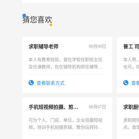
猜您喜欢
求职辅导老师
08月08日
普工 
本人有教育经验，曾在学校任职班主任
本人男
及任课教师，也在辅导机构担任辅导教
也可，
师，求周一至周五辅导老师的工作
勿扰
查看联系方式
查
手机短视频拍摄、剪辑、抖音快手
08月07日
求职厨
可为个人、门店、单位、企业拍摄短视
求职厨
频，培训手机拍摄剪辑，教你玩转抖音
点。食堂
可为个人、门店、单位、企业拍摄短视
上