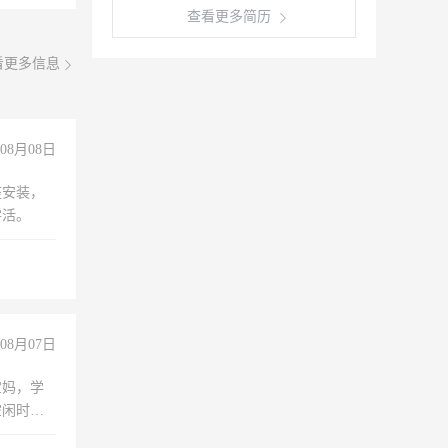
查看更多简历
看更多信息
08月08日
座安装，
零活。
08月07日
宝妈，学
空闲时
成问题，