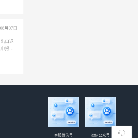
没问题！
08月07日
，出口退
税申报、
理乱账业
职会计工
客服微信号
微信公众号