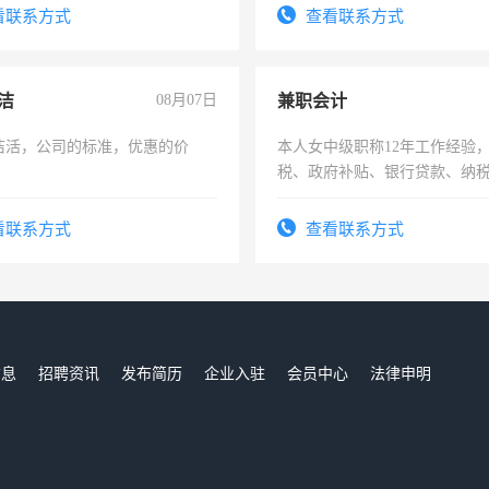
勤快的四五十，每天挣零花钱
看联系方式
查看联系方式
洁
08月07日
兼职会计
洁活，公司的标准，优惠的价
本人女中级职称12年工作经验
税、政府补贴、银行贷款、纳
为各类公司策划，设建新账，
务，财务咨询等业务。欲求兼
看联系方式
查看联系方式
作
信息
招聘资讯
发布简历
企业入驻
会员中心
法律申明
们