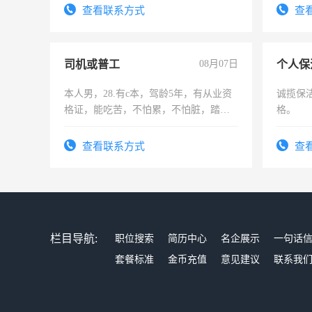
频，培训手机拍摄剪辑，教你玩转抖
查看联系方式
查
音！你也可以成为拍摄达人！你也可以
成为拍摄达人！
司机或普工
08月07日
个人保
本人男，28.有c本，驾龄5年，有从业资
诚揽保
格证，能吃苦，不怕累，不怕脏，踏
格。
实，需求稳定工作一份，保险不干
查看联系方式
查
栏目导航:
职位搜索
简历中心
名企展示
一句话
套餐标准
金币充值
意见建议
联系我