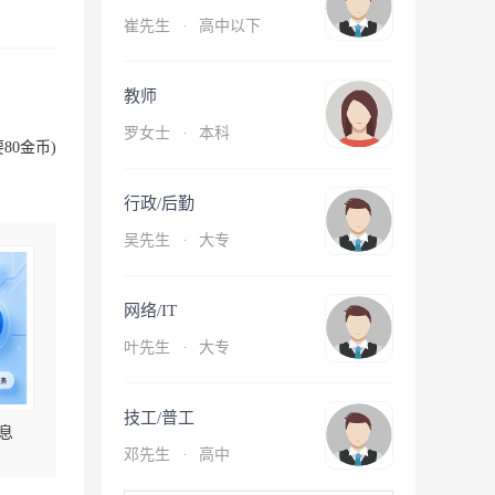
崔先生
·
高中以下
教师
罗女士
·
本科
80金币)
行政/后勤
吴先生
·
大专
网络/IT
叶先生
·
大专
技工/普工
息
邓先生
·
高中