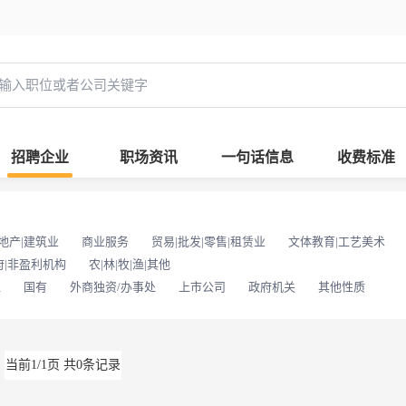
招聘企业
职场资讯
一句话信息
收费标准
地产|建筑业
商业服务
贸易|批发|零售|租赁业
文体教育|工艺美术
府|非盈利机构
农|林|牧|渔|其他
位
国有
外商独资/办事处
上市公司
政府机关
其他性质
当前1/1页 共0条记录