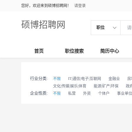
您好，欢迎来到硕博招聘网！
请登录
硕博招聘网
职位
首页
职位搜索
简历中心
行业分类:
不限
IT|通信|电子|互联网
金融业
房
文化|传媒|娱乐|体育
能源|矿产|环保
政
企业性质:
不限
私营
外资
个体户
事业单